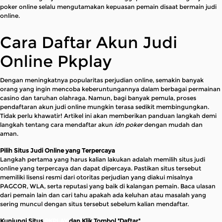
poker online selalu mengutamakan kepuasan pemain disaat bermain judi
online.
Cara Daftar Akun Judi
Online Pkplay
Dengan meningkatnya popularitas perjudian online, semakin banyak
orang yang ingin mencoba keberuntungannya dalam berbagai permainan
casino dan taruhan olahraga. Namun, bagi banyak pemula, proses
pendaftaran akun judi online mungkin terasa sedikit membingungkan.
Tidak perlu khawatir! Artikel ini akan memberikan panduan langkah demi
langkah tentang cara mendaftar akun
idn poker
dengan mudah dan
aman.
Pilih Situs Judi Online yang Terpercaya
Langkah pertama yang harus kalian lakukan adalah memilih situs judi
online yang terpercaya dan dapat dipercaya. Pastikan situs tersebut
memiliki lisensi resmi dari otoritas perjudian yang diakui misalnya
PAGCOR, WLA, serta reputasi yang baik di kalangan pemain. Baca ulasan
dari pemain lain dan cari tahu apakah ada keluhan atau masalah yang
sering muncul dengan situs tersebut sebelum kalian mendaftar.
Kunjungi Situs
PKPLAY
dan Klik Tombol "Daftar"