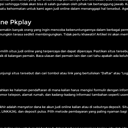
i sehingga tidak akan bisa di salah gunakan oleh pihak tak bertanggung jawab.
uatu kehormatan untuk kami agen judi online dalam menanggapi hal tersebut. Ag
ine Pkplay
 semakin banyak orang yang ingin mencoba keberuntungannya dalam berbagai perm
mungkin terasa sedikit membingungkan. Tidak perlu khawatir! Artikel ini akan m
lih situs judi online yang terpercaya dan dapat dipercaya. Pastikan situs tersebut
ik di kalangan pemain. Baca ulasan dari pemain lain dan cari tahu apakah ada kel
unjungi situs tersebut dan cari tombol atau link yang bertuliskan "Daftar" atau "Logi
hkan ke halaman pendaftaran di mana kalian harus mengisi formulir dengan informa
, nomor telepon, alamat rumah, dan kadang-kadang informasi tambahan seperti us
rakhir adalah menyetor dana ke akun judi online kalian atau di sebutnya deposit. Si
 LINKAJA), dan deposit pulsa. Pilih metode pembayaran yang paling nyaman bagi k