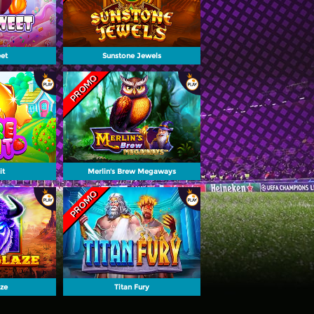
et
Sunstone Jewels
PROMO
it
Merlin's Brew Megaways
PROMO
aze
Titan Fury