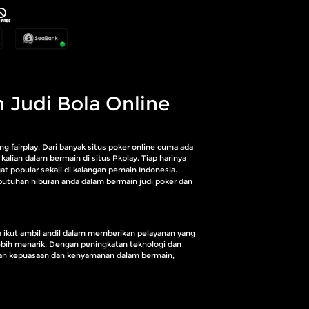
 Judi Bola Online
g fairplay. Dari banyak situs poker online cuma ada
kalian dalam bermain di situs Pkplay. Tiap harinya
at popular sekali di kalangan pemain Indonesia.
butuhan hiburan anda dalam bermain judi poker dan
a ikut ambil andil dalam memberikan pelayanan yang
lebih menarik. Dengan peningkatan teknologi dan
akan kepuasaan dan kenyamanan dalam bermain,