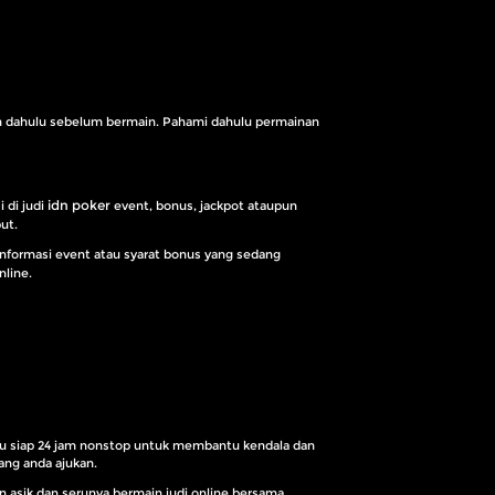
un dahulu sebelum bermain. Pahami dahulu permainan
idn poker
 di judi
event, bonus, jackpot ataupun
ut.
nformasi event atau syarat bonus yang sedang
nline.
u siap 24 jam nonstop untuk membantu kendala dan
ang anda ajukan.
n asik dan serunya bermain judi online bersama