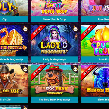
Oly
Sweet Bomb Drop
Pure Swe
PROMO
PROMO
e Phoenix Megaways
Lady D Megaways
Pure Fru
PROMO
PROMO
ill or Die
The Dog Bank Megaways
Bison Bl