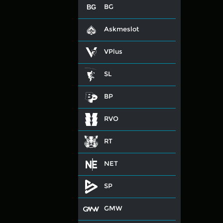
BG
Askmeslot
VPlus
SL
BP
RVO
RT
NET
SP
GMW