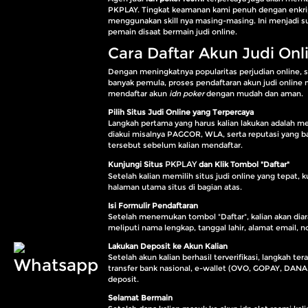
PKPLAY. Tingkat keamanan kami penuh dengan enkrips
menggunakan skill nya masing-masing. Ini menjadi s
pemain disaat bermain judi online.
Cara Daftar Akun Judi Onl
Dengan meningkatnya popularitas perjudian online,
banyak pemula, proses pendaftaran akun judi online 
mendaftar akun
idn poker
dengan mudah dan aman.
Pilih Situs Judi Online yang Terpercaya
Langkah pertama yang harus kalian lakukan adalah memi
diakui misalnya PAGCOR, WLA, serta reputasi yang ba
tersebut sebelum kalian mendaftar.
PKPLAY
Kunjungi Situs
dan Klik Tombol "Daftar"
Setelah kalian memilih situs judi online yang tepat, k
halaman utama situs di bagian atas.
Isi Formulir Pendaftaran
Setelah menemukan tombol "Daftar", kalian akan diara
meliputi nama lengkap, tanggal lahir, alamat email
Lakukan Deposit ke Akun Kalian
Setelah akun kalian berhasil terverifikasi, langkah te
transfer bank nasional, e-wallet (OVO, GOPAY, DANA,
deposit.
Selamat Bermain