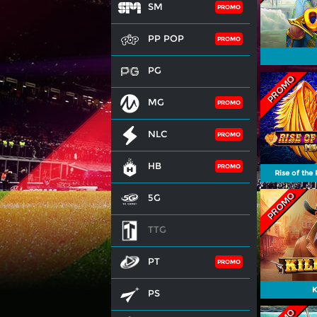
SM
PROMO
PP POP
PROMO
PG
PROMO
MG
PROMO
NLC
PROMO
HB
PROMO
Rise of th
PROMO
5G
TTG
PT
PROMO
K
PS