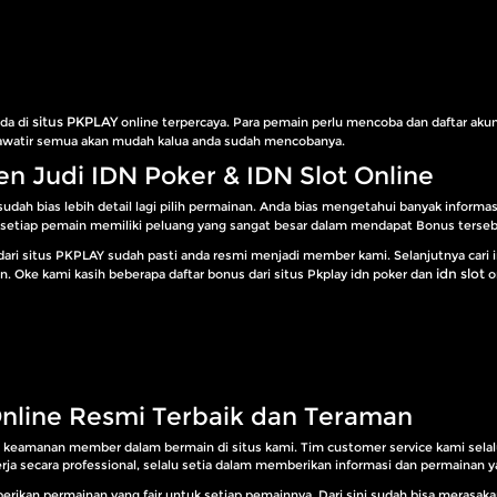
situs PKPLAY
ada di
online terpercaya. Para pemain perlu mencoba dan daftar ak
khawatir semua akan mudah kalua anda sudah mencobanya.
n Judi IDN Poker & IDN Slot Online
udah bias lebih detail lagi pilih permainan. Anda bias mengetahui banyak informasi
 setiap pemain memiliki peluang yang sangat besar dalam mendapat Bonus terseb
i situs PKPLAY sudah pasti anda resmi menjadi member kami. Selanjutnya cari i
idn slot
n. Oke kami kasih beberapa daftar bonus dari situs Pkplay idn poker dan
o
nline Resmi Terbaik dan Teraman
eamanan member dalam bermain di situs kami. Tim customer service kami selal
a secara professional, selalu setia dalam memberikan informasi dan permainan y
rikan permainan yang fair untuk setiap pemainnya. Dari sini sudah bisa merasaka