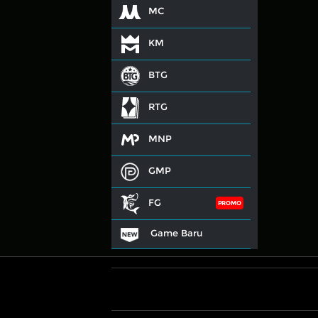
MC
KM
BTG
RTG
MNP
GMP
FG
PROMO
Game Baru