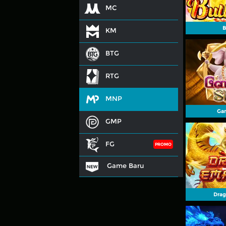
MC
B
KM
BTG
RTG
MNP
Gan
GMP
FG
PROMO
Game Baru
Drag