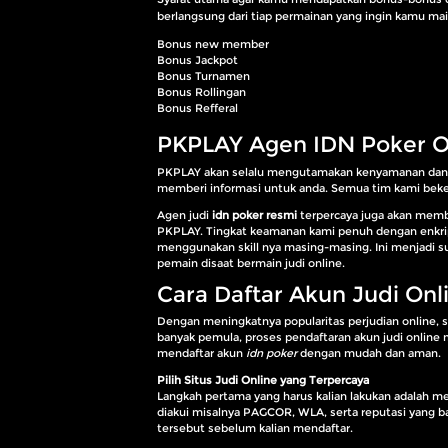
berlangsung dari tiap permainan yang ingin kamu mai
Bonus new member
Bonus Jackpot
Bonus Turnamen
Bonus Rollingan
Bonus Refferal
PKPLAY Agen IDN Poker O
PKPLAY akan selalu mengutamakan kenyamanan dan k
memberi informasi untuk anda. Semua tim kami bekerj
Agen judi
idn poker resmi
terpercaya juga akan membe
PKPLAY. Tingkat keamanan kami penuh dengan enkrips
menggunakan skill nya masing-masing. Ini menjadi s
pemain disaat bermain judi online.
Cara Daftar Akun Judi Onl
Dengan meningkatnya popularitas perjudian online,
banyak pemula, proses pendaftaran akun judi online 
mendaftar akun
idn poker
dengan mudah dan aman.
Pilih Situs Judi Online yang Terpercaya
Langkah pertama yang harus kalian lakukan adalah memi
diakui misalnya PAGCOR, WLA, serta reputasi yang ba
tersebut sebelum kalian mendaftar.