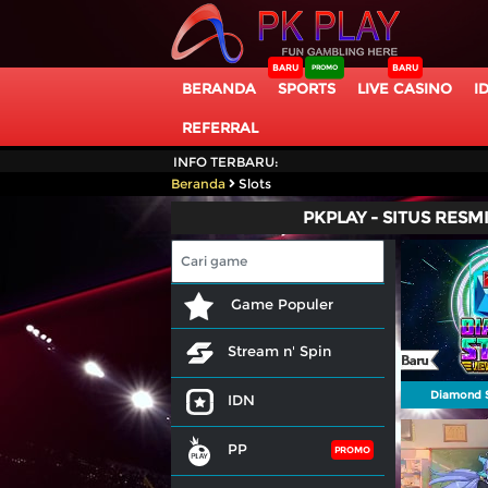
BARU
BARU
PROMO
BERANDA
SPORTS
LIVE CASINO
I
REFERRAL
INFO TERBARU:
Beranda
Slots
PKPLAY - SITUS RESM
Game Populer
Stream n' Spin
Diamond S
IDN
PP
PROMO