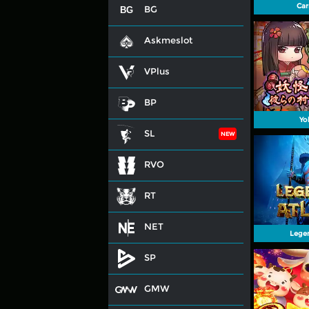
Car
BG
Askmeslot
VPlus
BP
Yo
SL
NEW
RVO
RT
NET
Legen
SP
GMW