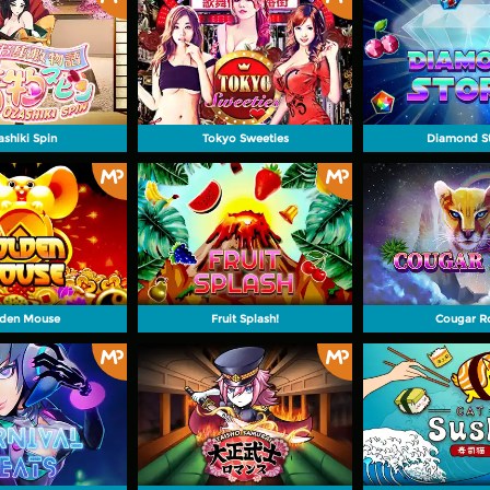
shiki Spin
Tokyo Sweeties
Diamond S
den Mouse
Fruit Splash!
Cougar R