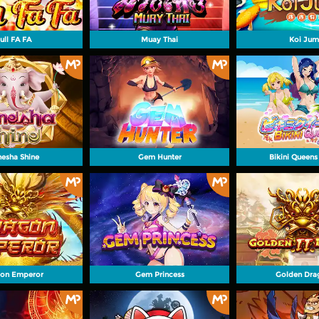
ull FA FA
Muay Thai
Koi Ju
esha Shine
Gem Hunter
Bikini Queens
on Emperor
Gem Princess
Golden Drag