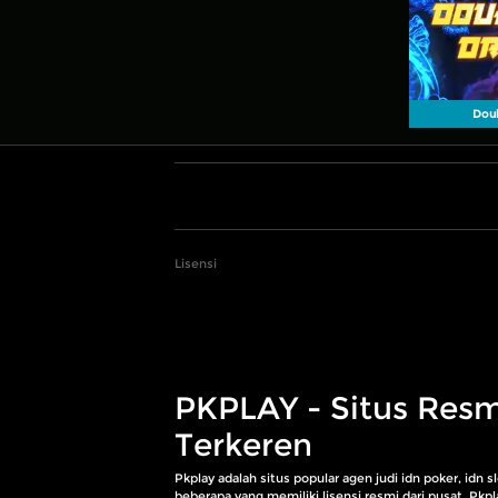
Dou
Lisensi
PKPLAY - Situs Resmi
Terkeren
Pkplay adalah situs popular agen judi idn poker, idn
beberapa yang memiliki lisensi resmi dari pusat. Pkpl