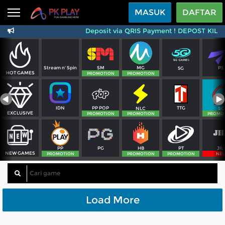
Beranda
MASUK
DAFTAR
Deposit via QRIS Payment ! DEPOST KILAT
Sports
BARU
PROMO
Live Casino
BARU
SM
MG
PS
Stream n' Spin
5G
IDNPoker
BARU
HOT GAMES
PROMOTION
PROMOTION
Slots
PROMO
PP POP
TTG
IDN
NLC
SG
IDNLIVE
EXCLUSIVE
BARU
PROMOTION
PROMOTION
PROMO
Stream N Spin
PG
PT
PP
HB
JILI
NEW GAMES
Arcade
PROMOTION
PROMOTION
PROMOTION
NE
PROMO
Table Games
Lottery
BARU
PROMO
Load More
IDNRaffle