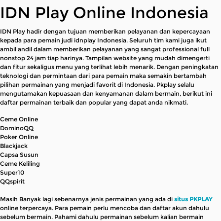
IDN Play Online Indonesia
IDN Play hadir dengan tujuan memberikan pelayanan dan kepercayaan
kepada para pemain judi idnplay Indonesia. Seluruh tim kami juga ikut
ambil andil dalam memberikan pelayanan yang sangat professional full
nonstop 24 jam tiap harinya. Tampilan website yang mudah dimengerti
dan fitur sekaligus menu yang terlihat lebih menarik. Dengan peningkatan
teknologi dan permintaan dari para pemain maka semakin bertambah
pilihan permainan yang menjadi favorit di Indonesia. Pkplay selalu
mengutamakan kepuasaan dan kenyamanan dalam bermain, berikut ini
daftar permainan terbaik dan popular yang dapat anda nikmati.
Ceme Online
DominoQQ
Poker Online
Blackjack
Capsa Susun
Ceme Keliling
Super10
QQspirit
Masih Banyak lagi sebenarnya jenis permainan yang ada di
situs PKPLAY
online terpercaya. Para pemain perlu mencoba dan daftar akun dahulu
sebelum bermain. Pahami dahulu permainan sebelum kalian bermain