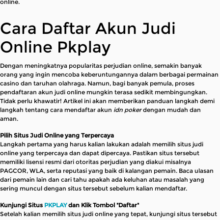
online.
Cara Daftar Akun Judi
Online Pkplay
Dengan meningkatnya popularitas perjudian online, semakin banyak
orang yang ingin mencoba keberuntungannya dalam berbagai permainan
casino dan taruhan olahraga. Namun, bagi banyak pemula, proses
pendaftaran akun judi online mungkin terasa sedikit membingungkan.
Tidak perlu khawatir! Artikel ini akan memberikan panduan langkah demi
langkah tentang cara mendaftar akun
idn poker
dengan mudah dan
aman.
Pilih Situs Judi Online yang Terpercaya
Langkah pertama yang harus kalian lakukan adalah memilih situs judi
online yang terpercaya dan dapat dipercaya. Pastikan situs tersebut
memiliki lisensi resmi dari otoritas perjudian yang diakui misalnya
PAGCOR, WLA, serta reputasi yang baik di kalangan pemain. Baca ulasan
dari pemain lain dan cari tahu apakah ada keluhan atau masalah yang
sering muncul dengan situs tersebut sebelum kalian mendaftar.
Kunjungi Situs
PKPLAY
dan Klik Tombol "Daftar"
Setelah kalian memilih situs judi online yang tepat, kunjungi situs tersebut