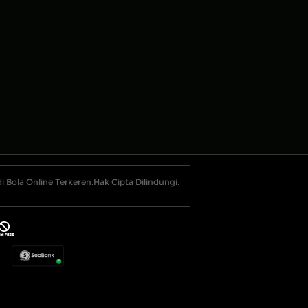
 Bola Online Terkeren.Hak Cipta Dilindungi.