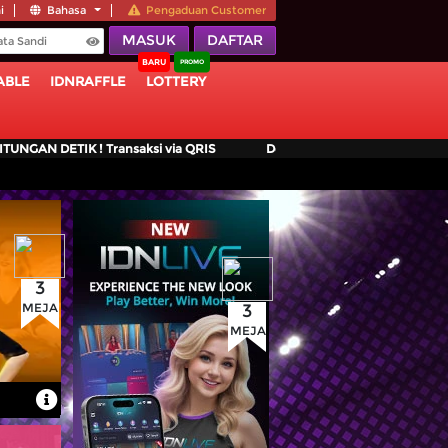
i
Bahasa
Pengaduan Customer
DAFTAR
BARU
PROMO
ABLE
IDNRAFFLE
LOTTERY
GAN DETIK ! Transaksi via QRIS
Deposit via QRIS Payment ! DEPOS
in
Max
Meja
Min
Max
Rb
5Jt
Baccarat
1Rb
5Jt
Rb
20Jt
Dragon Tiger
1Rb
5Jt
Rb
25Jt
Roulette
1Rb
5Jt
Rb
50Jt
Sicbo
1Rb
5Jt
3
Rb
1Jt
Special Games
1Rb
5Jt
Rb
5Jt
MEJA
3
MEJA
ASUK
in
Max