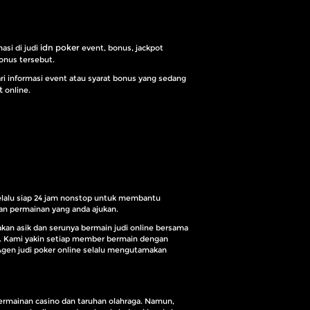
idn poker
asi di judi
event, bonus, jackpot
onus tersebut.
i informasi event atau syarat bonus yang sedang
t
online.
lalu siap 24 jam nonstop untuk membantu
an permainan yang anda ajukan.
kan asik dan serunya bermain judi online bersama
b. Kami yakin setiap member bermain dengan
Agen judi poker online selalu mengutamakan
ermainan casino dan taruhan olahraga. Namun,