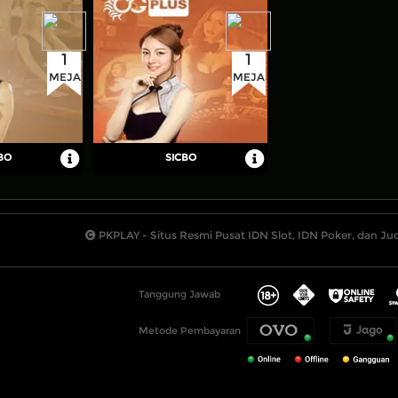
5Rb
30Jt
Baccarat
1Rb
10Jt
1Rb
30Jt
Dragon Tiger
1Rb
10Jt
250Rb
30Jt
Roulette
1Rb
10Jt
10Rb
30Jt
Wheel
1Rb
10Jt
1
1
Special Games
1Rb
10Jt
MEJA
MEJA
MASUK
DAFTAR
MASUK
BALI
KEMBALI
BO
SICBO
BO
SICBO
PKPLAY - Situs Resmi Pusat IDN Slot, IDN Poker, dan Judi
Tanggung Jawab
Metode Pembayaran