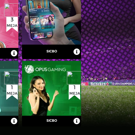
Rb
20Jt
Rb
10Jt
Rb
10Jt
Rb
10Jt
3
Rb
20Jt
Rb
10Jt
MEJA
DAFTAR
MASUK
ASUK
KEMBALI
SICBO
SICBO
in
Max
Meja
Min
Max
Rb
30Jt
Baccarat
1Rb
20Jt
Rb
30Jt
Roulette
1Rb
20Jt
Rb
30Jt
Sicbo
1Rb
20Jt
Rb
30Jt
Dragon Tiger
1Rb
20Jt
1
1
MEJA
MEJA
ASUK
DAFTAR
MASUK
KEMBALI
SICBO
SICBO