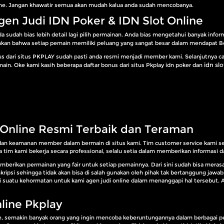
ine. Jangan khawatir semua akan mudah kalua anda sudah mencobanya.
en Judi IDN Poker & IDN Slot Online
 sudah bias lebih detail lagi pilih permainan. Anda bias mengetahui banyak inform
ankan bahwa setiap pemain memiliki peluang yang sangat besar dalam mendapat B
dari situs PKPLAY sudah pasti anda resmi menjadi member kami. Selanjutnya car
idn slo
ain. Oke kami kasih beberapa daftar bonus dari situs Pkplay idn poker dan
Online Resmi Terbaik dan Teraman
n keamanan member dalam bermain di situs kami. Tim customer service kami se
tim kami bekerja secara professional, selalu setia dalam memberikan informasi d
mberikan permainan yang fair untuk setiap pemainnya. Dari sini sudah bisa merasa
ipsi sehingga tidak akan bisa di salah gunakan oleh pihak tak bertanggung jawa
i suatu kehormatan untuk kami agen judi online dalam menanggapi hal tersebut. 
line Pkplay
e, semakin banyak orang yang ingin mencoba keberuntungannya dalam berbagai p