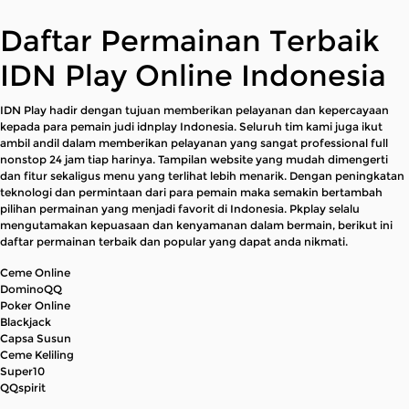
Daftar Permainan Terbaik
IDN Play Online Indonesia
IDN Play hadir dengan tujuan memberikan pelayanan dan kepercayaan
kepada para pemain judi idnplay Indonesia. Seluruh tim kami juga ikut
ambil andil dalam memberikan pelayanan yang sangat professional full
nonstop 24 jam tiap harinya. Tampilan website yang mudah dimengerti
dan fitur sekaligus menu yang terlihat lebih menarik. Dengan peningkatan
teknologi dan permintaan dari para pemain maka semakin bertambah
pilihan permainan yang menjadi favorit di Indonesia. Pkplay selalu
mengutamakan kepuasaan dan kenyamanan dalam bermain, berikut ini
daftar permainan terbaik dan popular yang dapat anda nikmati.
Ceme Online
DominoQQ
Poker Online
Blackjack
Capsa Susun
Ceme Keliling
Super10
QQspirit