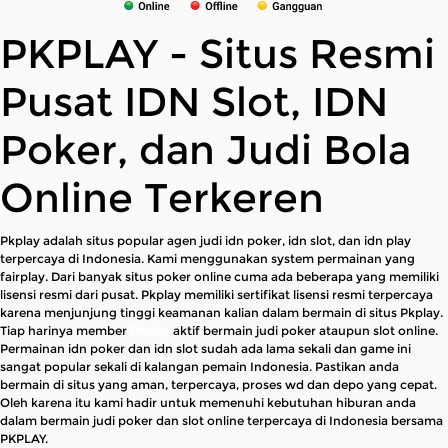
PKPLAY - Situs Resmi
Pusat IDN Slot, IDN
Poker, dan Judi Bola
Online Terkeren
Pkplay adalah situs popular agen judi idn poker, idn slot, dan idn play
terpercaya di Indonesia. Kami menggunakan system permainan yang
fairplay. Dari banyak situs poker online cuma ada beberapa yang memiliki
lisensi resmi dari pusat. Pkplay memiliki sertifikat lisensi resmi terpercaya
karena menjunjung tinggi keamanan kalian dalam bermain di situs Pkplay.
Tiap harinya member
Pkplay
aktif bermain judi poker ataupun slot online.
Permainan idn poker dan idn slot sudah ada lama sekali dan game ini
sangat popular sekali di kalangan pemain Indonesia. Pastikan anda
bermain di situs yang aman, terpercaya, proses wd dan depo yang cepat.
Oleh karena itu kami hadir untuk memenuhi kebutuhan hiburan anda
dalam bermain judi poker dan slot online terpercaya di Indonesia bersama
PKPLAY.