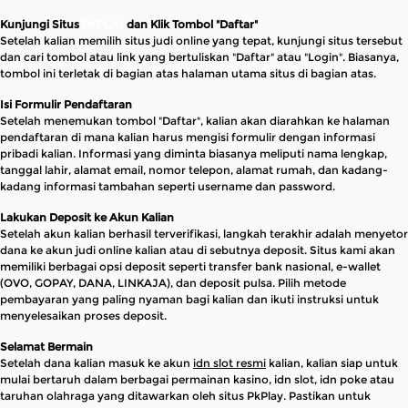
Kunjungi Situs
PKPLAY
dan Klik Tombol "Daftar"
Setelah kalian memilih situs judi online yang tepat, kunjungi situs tersebut
dan cari tombol atau link yang bertuliskan "Daftar" atau "Login". Biasanya,
tombol ini terletak di bagian atas halaman utama situs di bagian atas.
Isi Formulir Pendaftaran
Setelah menemukan tombol "Daftar", kalian akan diarahkan ke halaman
pendaftaran di mana kalian harus mengisi formulir dengan informasi
pribadi kalian. Informasi yang diminta biasanya meliputi nama lengkap,
tanggal lahir, alamat email, nomor telepon, alamat rumah, dan kadang-
kadang informasi tambahan seperti username dan password.
Lakukan Deposit ke Akun Kalian
Setelah akun kalian berhasil terverifikasi, langkah terakhir adalah menyetor
dana ke akun judi online kalian atau di sebutnya deposit. Situs kami akan
memiliki berbagai opsi deposit seperti transfer bank nasional, e-wallet
(OVO, GOPAY, DANA, LINKAJA), dan deposit pulsa. Pilih metode
pembayaran yang paling nyaman bagi kalian dan ikuti instruksi untuk
menyelesaikan proses deposit.
Selamat Bermain
Setelah dana kalian masuk ke akun
idn slot resmi
kalian, kalian siap untuk
mulai bertaruh dalam berbagai permainan kasino, idn slot, idn poke atau
taruhan olahraga yang ditawarkan oleh situs PkPlay. Pastikan untuk