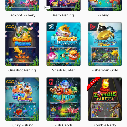
Referral
Jackpot Fishery
Hero Fishing
Fishing II
Promosi
Hubungi Kami
Live Chat
Pengaduan Customer
Pilih Bahasa:
Oneshot Fishing
Shark Hunter
Fisherman Gold
PROMO
MASUK
DAFTAR
&copy; PKPLAY - Situs Resmi Pusat IDN Slot, IDN
Poker, dan Judi Bola Online Terkeren. Hak Cipta
Dilindungi.
Lucky Fishing
Fish Catch
Zombie Party